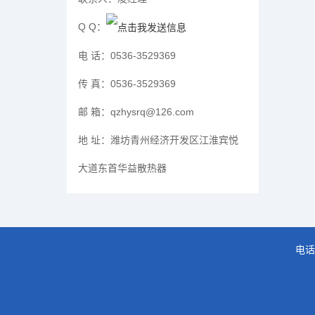
Q Q：
电 话：
0536-3529369
传 真：
0536-3529369
邮 箱：
qzhysrq@126.com
地 址：
潍坊青州经济开发区江淮宾悦
大道东首华益散热器
电话